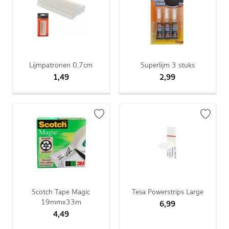
Lijmpatronen 0.7cm
Superlijm 3 stuks
1,49
2,99
Scotch Tape Magic
Tesa Powerstrips Large
19mmx33m
6,99
4,49