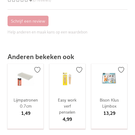
(0 reviews)
0
Help anderen en maak kans op een waardebon
Anderen bekeken ook
Lijmpatronen
Easy work
Bison Klus
0.7cm
verf
Lijmbox
penselen
1,49
13,29
4,99