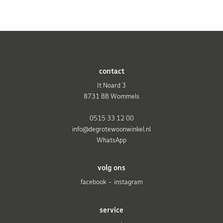
contact
It Noard 3
8731 BB Wommels
0515 33 12 00
info@degrotewoonwinkel.nl
WhatsApp
volg ons
facebook
instagram
service