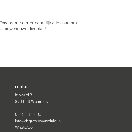
. Ons team doet er namelijk alles aan om
ect jouw nieuwe dienblad!
contact
It Noard 3
8731 BB Wommels
0515 33 12 00
info@degrotewoonwinkel.nl
WhatsApp