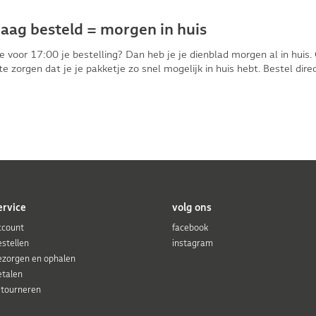
aag besteld = morgen in huis
je voor 17:00 je bestelling? Dan heb je je dienblad morgen al in huis
te zorgen dat je je pakketje zo snel mogelijk in huis hebt. Bestel dir
ervice
volg ons
ccount
facebook
estellen
instagram
ezorgen en ophalen
etalen
etourneren