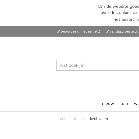
Om de website goed 
over de cookies die
het assorti
beoordeeld met een 9,2
vandaag besteld
nieuw
tuin
w
home
tafelen
dienbladen