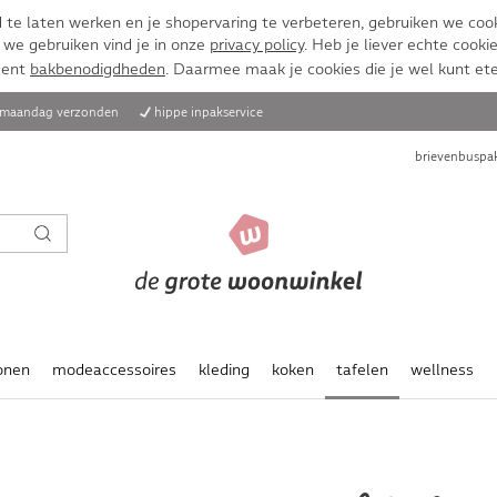
te laten werken en je shopervaring te verbeteren, gebruiken we cook
 we gebruiken vind je in onze
privacy policy
. Heb je liever echte cookie
ment
bakbenodigdheden
. Daarmee maak je cookies die je wel kunt et
, maandag verzonden
hippe inpakservice
brievenbuspak
onen
modeaccessoires
kleding
koken
tafelen
wellness