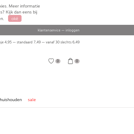
ies. Meer informatie
s? Kijk dan eens bij
en.
oké
klantenservice
—
inloggen
je 4,95 — standaard 7,49 — vanaf 30 slechts
6,49
0
0
huishouden
sale