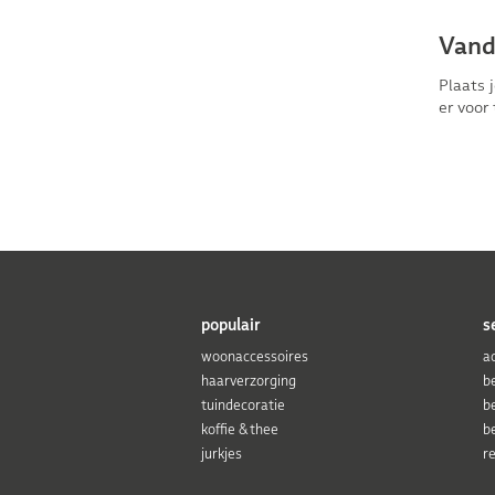
Vand
Plaats 
er voor 
populair
s
woonaccessoires
a
haarverzorging
b
tuindecoratie
b
koffie & thee
b
jurkjes
r