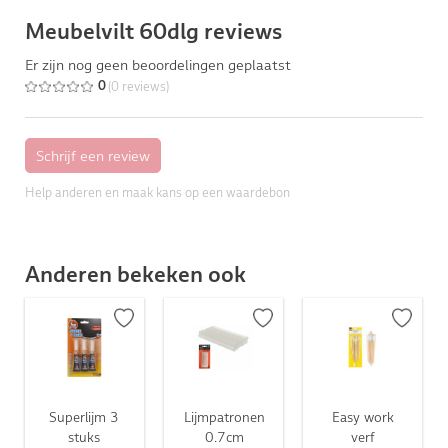
Meubelvilt 60dlg reviews
Er zijn nog geen beoordelingen geplaatst
(0 reviews)
0
Help anderen en maak kans op een waardebon
Anderen bekeken ook
Superlijm 3
Lijmpatronen
Easy work
stuks
0.7cm
verf