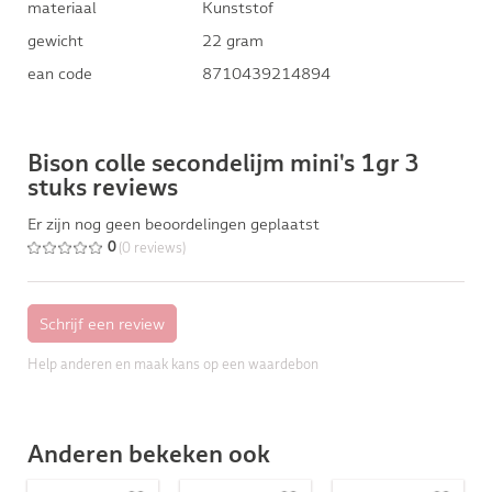
materiaal
Kunststof
gewicht
22 gram
ean code
8710439214894
Bison colle secondelijm mini's 1gr 3
stuks reviews
Er zijn nog geen beoordelingen geplaatst
(0 reviews)
0
Help anderen en maak kans op een waardebon
Anderen bekeken ook