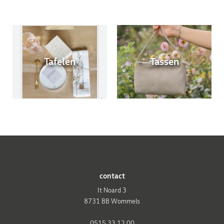
Tafelen
Tassen
contact
It Noard 3
8731 BB Wommels
0515 33 12 00