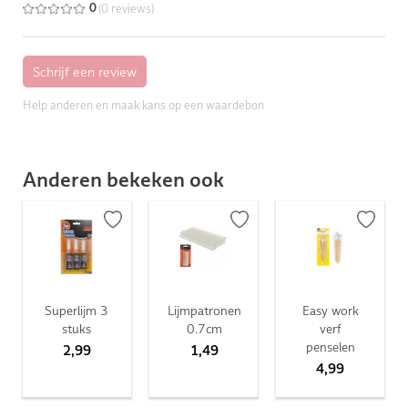
(0 reviews)
0
Help anderen en maak kans op een waardebon
Anderen bekeken ook
Superlijm 3
Lijmpatronen
Easy work
stuks
0.7cm
verf
penselen
2,99
1,49
4,99