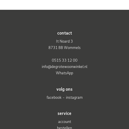
contact
It Noard 3
8731 BB Wommels
0515 33 12 00
info@degrotewoonwinkel.nl
WhatsApp
volg ons
facebook
instagram
service
account
bestellen