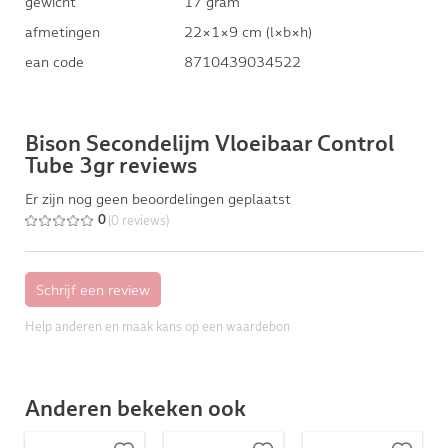
gewicht
17 gram
afmetingen
22×1×9 cm (l×b×h)
ean code
8710439034522
Bison Secondelijm Vloeibaar Control
Tube 3gr reviews
Er zijn nog geen beoordelingen geplaatst
(0 reviews)
0
Help anderen en maak kans op een waardebon
Anderen bekeken ook