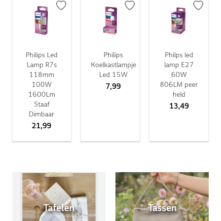
Philips Led
Philips
Philps led
Lamp R7s
Koelkastlampje
lamp E27
118mm
Led 15W
60W
100W
806LM peer
7,99
1600Lm
held
Staaf
13,49
Dimbaar
21,99
Tafelen
Tassen