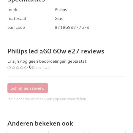
merk
Philips
materiaal
Glas
ean code
8718699777579
Philips led a60 60w e27 reviews
Er zijn nog geen beoordelingen geplaatst
(0 reviews)
0
Help anderen en maak kans op een waardebon
Anderen bekeken ook