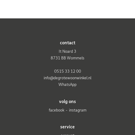
contact
It Noard 3
8731 BB Wommels
0515 33 12 00
info@degrotewoonwinkel.nl
WhatsApp
volg ons
facebook
instagram
service