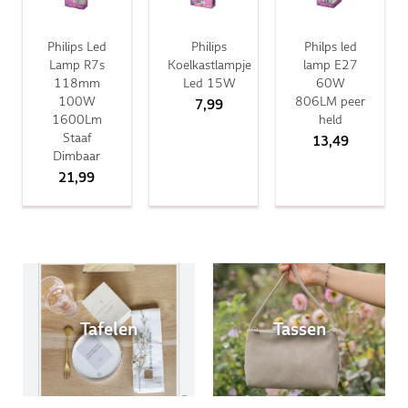
Philips Led
Philips
Philps led
Lamp R7s
Koelkastlampje
lamp E27
118mm
Led 15W
60W
100W
806LM peer
7,99
1600Lm
held
Staaf
13,49
Dimbaar
21,99
Tafelen
Tassen