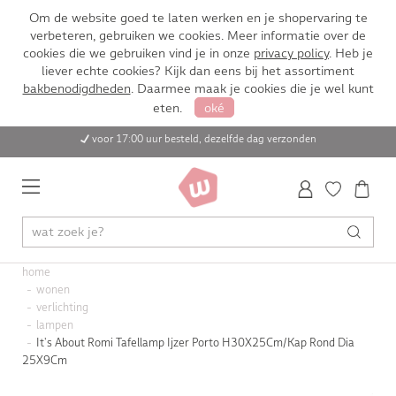
Om de website goed te laten werken en je shopervaring te
verbeteren, gebruiken we cookies. Meer informatie over de
cookies die we gebruiken vind je in onze
privacy policy
. Heb je
liever echte cookies? Kijk dan eens bij het assortiment
bakbenodigdheden
. Daarmee maak je cookies die je wel kunt
eten.
oké
voor 17:00 uur besteld, dezelfde dag verzonden
home
wonen
verlichting
lampen
It's About Romi Tafellamp Ijzer Porto H30X25Cm/Kap Rond Dia
25X9Cm