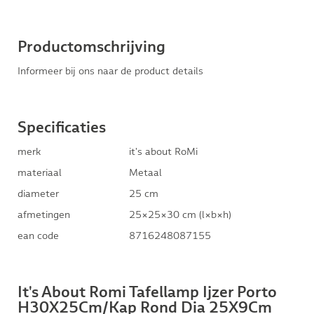
Productomschrijving
Informeer bij ons naar de product details
Specificaties
merk
it's about RoMi
materiaal
Metaal
diameter
25 cm
afmetingen
25×25×30 cm (l×b×h)
ean code
8716248087155
It's About Romi Tafellamp Ijzer Porto
H30X25Cm/Kap Rond Dia 25X9Cm