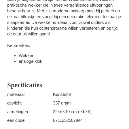
praktische wekker die in twee verschillende uitvoeringen
beschikbaar is. Met zijn moderne ontwerp past hij perfect op
elk nachtkastje en voegt hij een decoratief element toe aan je
slaapkamer. De wekker is ideaal voor zowel ouders als
kinderen die hun ochtendroutine willen verbeteren en op tijd
de deur uit willen gaan!
Kenmerken:
Wekker
analoge klok
Specificaties
materiaal
Kunststof
gewicht
337 gram
afmetingen
22×6×10 cm (l×b×h)
ean code
8711252587844