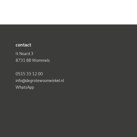
contact
It Noard 3
8731 BB Wommels
0515 33 12 00
info@degrotewoonwinkel.nl
WhatsApp