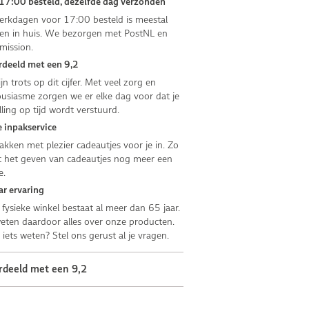
17:00 besteld, dezelfde dag verzonden
rkdagen voor 17:00 besteld is meestal
n in huis. We bezorgen met PostNL en
mission.
deeld met een 9,2
jn trots op dit cijfer. Met veel zorg en
usiasme zorgen we er elke dag voor dat je
lling op tijd wordt verstuurd.
 inpakservice
kken met plezier cadeautjes voor je in. Zo
 het geven van cadeautjes nog meer een
e.
ar ervaring
fysieke winkel bestaat al meer dan 65 jaar.
ten daardoor alles over onze producten.
e iets weten? Stel ons gerust al je vragen.
rdeeld met een 9,2