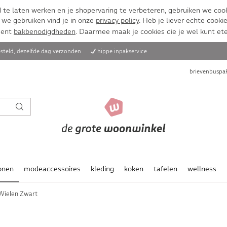
te laten werken en je shopervaring te verbeteren, gebruiken we cook
 we gebruiken vind je in onze
privacy policy
. Heb je liever echte cookie
ment
bakbenodigdheden
. Daarmee maak je cookies die je wel kunt et
steld, dezelfde dag verzonden
hippe inpakservice
brievenbuspak
onen
modeaccessoires
kleding
koken
tafelen
wellness
 Wielen Zwart