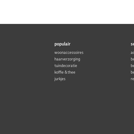
populair
s
woonaccessoires
a
haarverzorging
b
tuindecoratie
b
koffie & thee
b
jurkjes
r