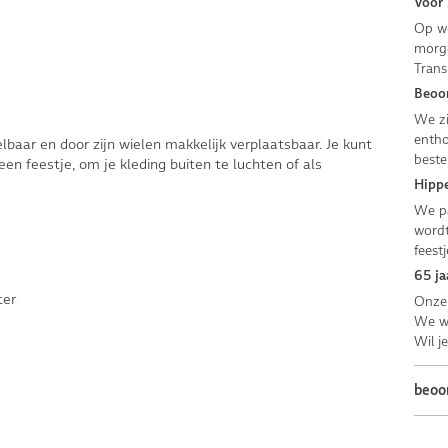
Voor 
Op we
morge
Trans
Beoor
We zi
entho
elbaar en door zijn wielen makkelijk verplaatsbaar. Je kunt
beste
en feestje, om je kleding buiten te luchten of als
Hippe
We pa
wordt
feestj
65 ja
ter
Onze 
We we
Wil j
beoo