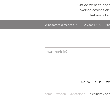
Om de website goed 
over de cookies die
het assorti
beoordeeld met een 9,2
voor 17:00 uur be
nieuw
tuin
w
home
wonen
kapstokken
Kledingrek op