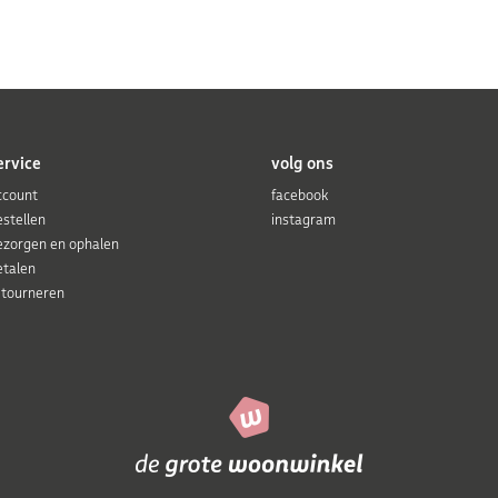
ervice
volg ons
ccount
facebook
estellen
instagram
ezorgen en ophalen
etalen
etourneren