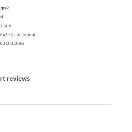
ngrek
al
 gram
8×170 cm (l×b×h)
631032686
rt reviews