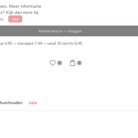
ies. Meer informatie
s? Kijk dan eens bij
en.
oké
klantenservice
—
inloggen
je 4,95 — standaard 7,49 — vanaf 30 slechts
6,49
0
0
huishouden
sale