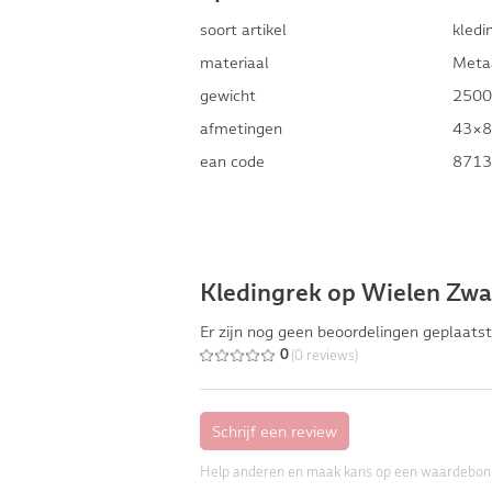
soort artikel
kledi
materiaal
Meta
gewicht
2500
afmetingen
43×8
ean code
8713
Kledingrek op Wielen Zwa
Er zijn nog geen beoordelingen geplaatst
(0 reviews)
0
Help anderen en maak kans op een waardebon