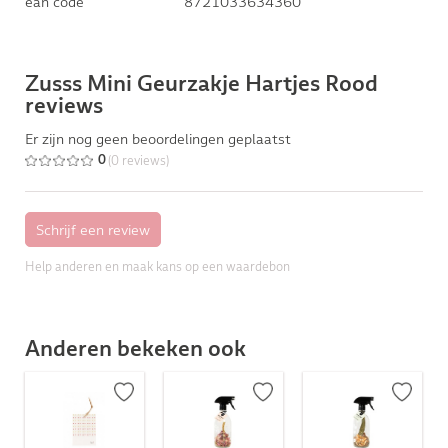
ean code
8721033634360
Zusss Mini Geurzakje Hartjes Rood
reviews
Er zijn nog geen beoordelingen geplaatst
(0 reviews)
0
Help anderen en maak kans op een waardebon
Anderen bekeken ook