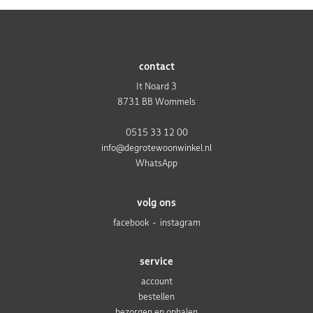
contact
It Noard 3
8731 BB Wommels
0515 33 12 00
info@degrotewoonwinkel.nl
WhatsApp
volg ons
facebook
instagram
service
account
bestellen
bezorgen en ophalen