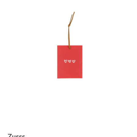
Zusss