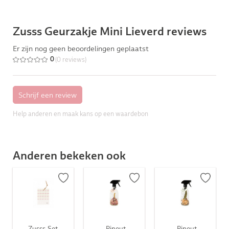
Zusss Geurzakje Mini Lieverd reviews
Er zijn nog geen beoordelingen geplaatst
(0 reviews)
0
Help anderen en maak kans op een waardebon
Anderen bekeken ook
Zusss Set
Pineut
Pineut