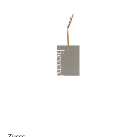
Zusss