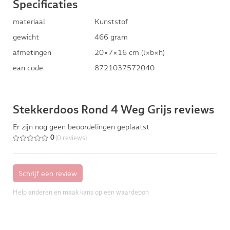
Specificaties
materiaal
Kunststof
gewicht
466 gram
afmetingen
20×7×16 cm (l×b×h)
ean code
8721037572040
Stekkerdoos Rond 4 Weg Grijs reviews
Er zijn nog geen beoordelingen geplaatst
(0 reviews)
0
Help anderen en maak kans op een waardebon