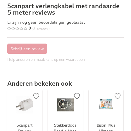
Scanpart verlengkabel met randaarde
5 meter reviews
Er zijn nog geen beoordelingen geplaatst
(0 reviews)
0
Help anderen en maak kans op een waardebon
Anderen bekeken ook
Scanpart
Stekkerdoos
Bison Klus
Stekker
Rond 4 Weg
Lijmbox