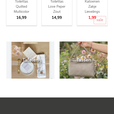
Toilettas
Toilettas
Katoenen
Quilted
Love Peper
Zakje
Multicolor
Zout
Lievelings
16,99
14,99
1,99
sale
Tafelen
Tassen