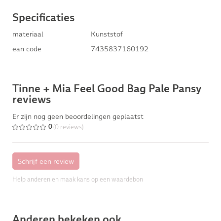
Specificaties
materiaal
Kunststof
ean code
7435837160192
Tinne + Mia Feel Good Bag Pale Pansy
reviews
Er zijn nog geen beoordelingen geplaatst
(0 reviews)
0
Help anderen en maak kans op een waardebon
Anderen bekeken ook