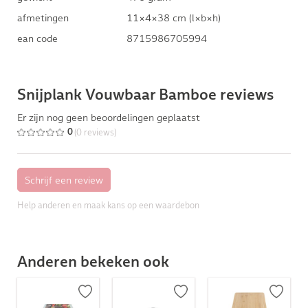
afmetingen
11×4×38 cm (l×b×h)
ean code
8715986705994
Snijplank Vouwbaar Bamboe reviews
Er zijn nog geen beoordelingen geplaatst
(0 reviews)
0
Help anderen en maak kans op een waardebon
Anderen bekeken ook