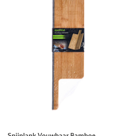
Snijplank Vouwbaar Bamboe