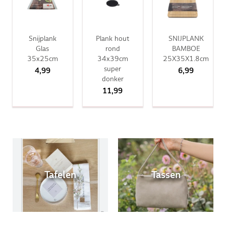
Snijplank
Plank hout
SNIJPLANK
Glas
rond
BAMBOE
35x25cm
34x39cm
25X35X1.8cm
super
4,99
6,99
donker
11,99
Tafelen
Tassen