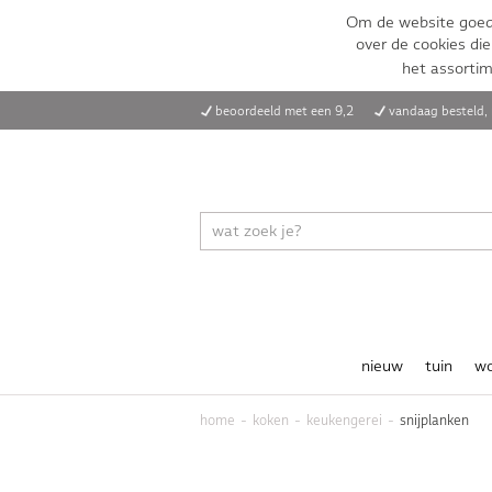
Om de website goed 
over de cookies die
het assorti
beoordeeld met een 9,2
vandaag besteld
nieuw
tuin
w
home
koken
keukengerei
snijplanken