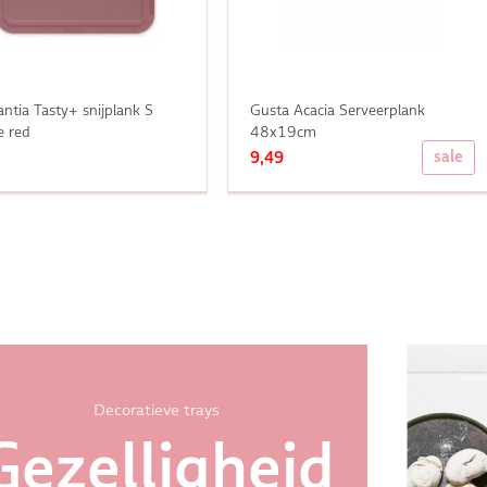
ntia Tasty+ snijplank S
Gusta Acacia Serveerplank
e red
48x19cm
sale
9,49
Decoratieve trays
Gezelligheid