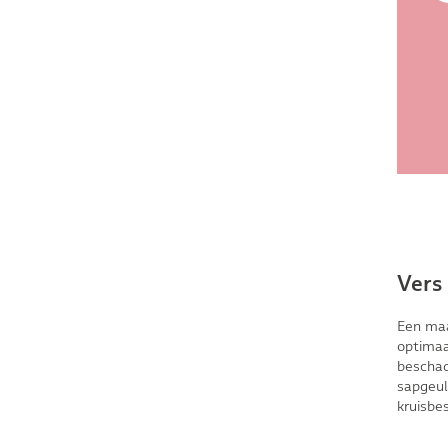
Vers
Een maal
optimaa
beschad
sapgeul
kruisbe