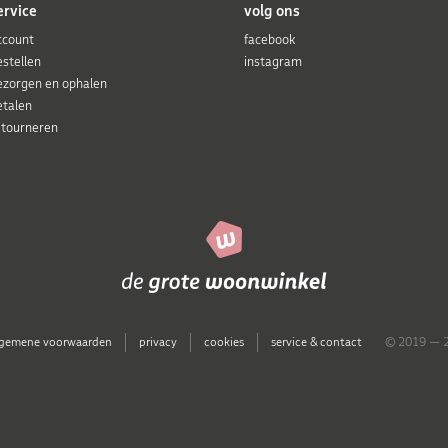
ervice
volg ons
ccount
facebook
estellen
instagram
ezorgen en ophalen
etalen
etourneren
lgemene voorwaarden
privacy
cookies
service & contact
© 2019 — 2