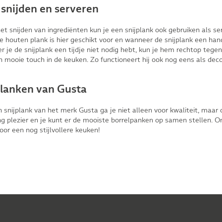
 snijden en serveren
et snijden van ingrediënten kun je een snijplank ook gebruiken als se
e houten plank is hier geschikt voor en wanneer de snijplank een han
 je de snijplank een tijdje niet nodig hebt, kun je hem rechtop teg
n mooie touch in de keuken. Zo functioneert hij ook nog eens als deco
planken van Gusta
 snijplank van het merk Gusta ga je niet alleen voor kwaliteit, maar o
ng plezier en je kunt er de mooiste borrelpanken op samen stellen. 
oor een nog stijlvollere keuken!