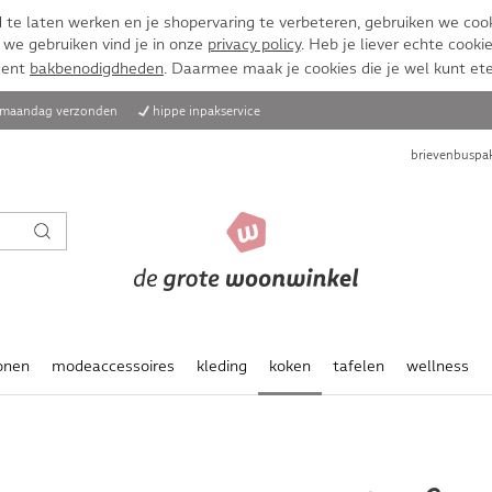
te laten werken en je shopervaring te verbeteren, gebruiken we cook
 we gebruiken vind je in onze
privacy policy
. Heb je liever echte cookie
ment
bakbenodigdheden
. Daarmee maak je cookies die je wel kunt et
, maandag verzonden
hippe inpakservice
brievenbuspak
onen
modeaccessoires
kleding
koken
tafelen
wellness