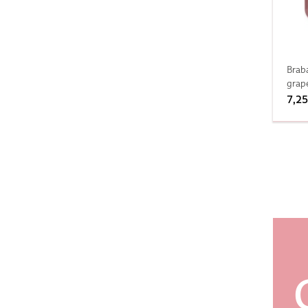
Braba
grap
7,25