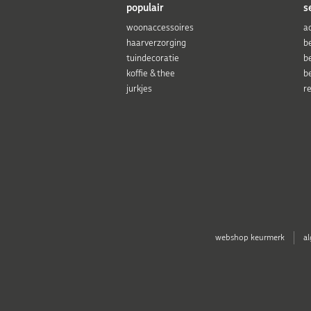
populair
s
woonaccessoires
a
haarverzorging
b
tuindecoratie
b
koffie & thee
b
jurkjes
r
webshop keurmerk
a