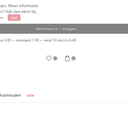
ies. Meer informatie
s? Kijk dan eens bij
en.
oké
klantenservice
—
inloggen
je 4,95 — standaard 7,49 — vanaf 30 slechts
6,49
0
0
huishouden
sale