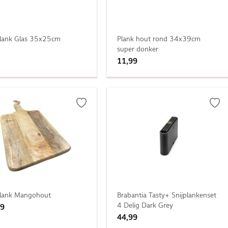
plank Glas 35x25cm
Plank hout rond 34x39cm
super donker
11,99
plank Mangohout
Brabantia Tasty+ Snijplankenset
4 Delig Dark Grey
99
44,99