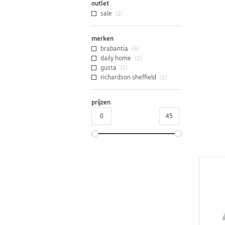
outlet
sale
(2)
merken
brabantia
(3)
daily home
(1)
gusta
(1)
richardson sheffield
(1)
prijzen