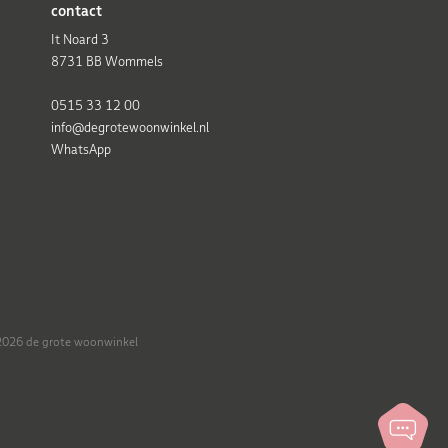
contact
It Noard 3
8731 BB Wommels
0515 33 12 00
info@degrotewoonwinkel.nl
WhatsApp
026 de grote woonwinkel