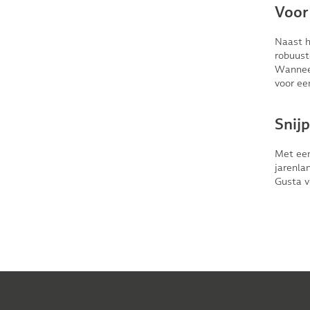
Voor
Naast h
robuust
Wanneer
voor ee
Snij
Met een
jarenla
Gusta
v