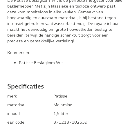
De Patisse Beslagkom Wit is de perfecte metgezel voor elke
bakliefhebber. Met zijn klassieke en tijdloze ontwerp past
deze kom moeiteloos in elke keuken. Gemaakt van
hoogwaardig en duurzaam materiaal, is hij bestand tegen
intensief gebruik en vaatwasserbestendig. De royale inhoud
maakt het eenvoudig om grote hoeveelheden beslag te
bereiden, terwijl de handige schenktuit zorgt voor een
precieze en gemakkelijke verdeling!
Kenmerken:
Patisse Beslagkom Wit
Specificaties
merk
Patisse
materiaal
Melamine
inhoud
1,5 liter
ean code
8712187102539