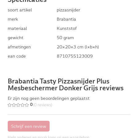
soort artikel
pizzasnijder
merk
Brabantia
materiaal
Kunststof
gewicht
50 gram
afmetingen
20×20×3 cm (l×b×h)
ean code
8710755123009
Brabantia Tasty Pizzasnijder Plus
Mesbeschermer Donker Grijs reviews
Er zijn nog geen beoordelingen geplaatst
(0 reviews)
0
Help anderen en maak kans op een waardebon