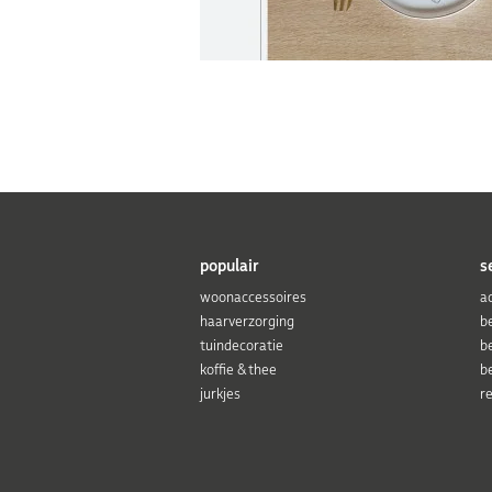
populair
s
woonaccessoires
a
haarverzorging
b
tuindecoratie
b
koffie & thee
b
jurkjes
r