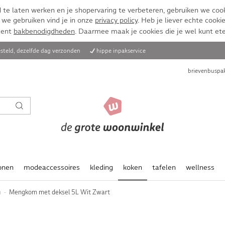
te laten werken en je shopervaring te verbeteren, gebruiken we cook
 we gebruiken vind je in onze
privacy policy
. Heb je liever echte cookie
ment
bakbenodigdheden
. Daarmee maak je cookies die je wel kunt et
steld, dezelfde dag verzonden
hippe inpakservice
brievenbuspak
onen
modeaccessoires
kleding
koken
tafelen
wellness
n
Mengkom met deksel 5L Wit Zwart