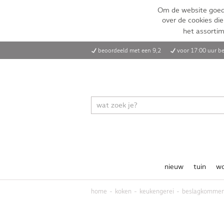
Om de website goed 
over de cookies die
het assorti
beoordeeld met een 9,2
voor 17:00 uur be
nieuw
tuin
w
home
koken
keukengerei
beslagkomme