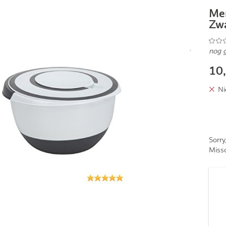
Me
Zw
nog 
10
Ni
Sorry
Missc