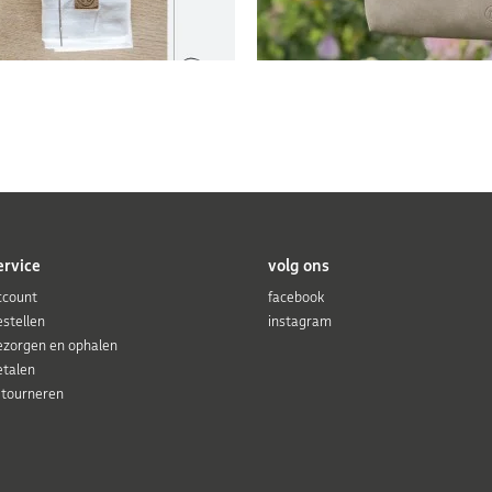
ervice
volg ons
ccount
facebook
estellen
instagram
ezorgen en ophalen
etalen
etourneren