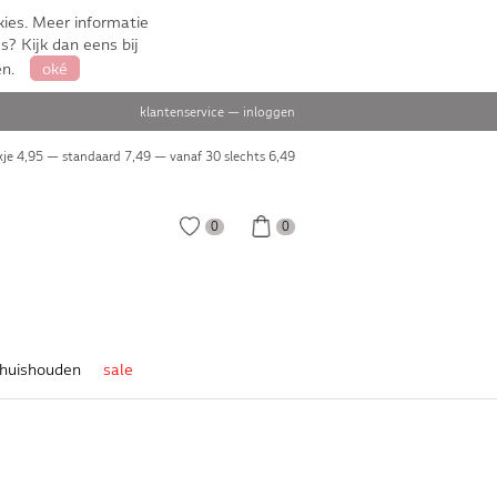
ies. Meer informatie
s? Kijk dan eens bij
en.
oké
klantenservice
—
inloggen
je 4,95 — standaard 7,49 — vanaf 30 slechts
6,49
0
0
huishouden
sale