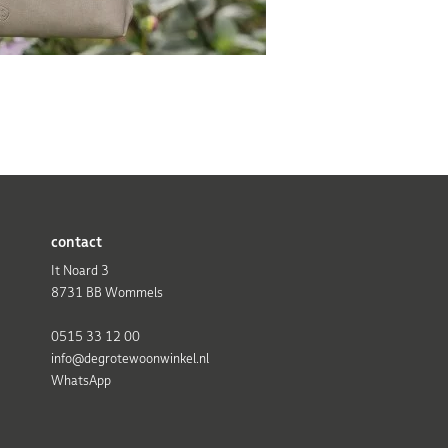
contact
It Noard 3
8731 BB Wommels
0515 33 12 00
info@degrotewoonwinkel.nl
WhatsApp