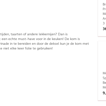
Br
Pr
M
An
3 
3
ltijden, taarten of andere lekkernijen? Dan is
een echte must-have voor in de keuken! De kom is
rinade in te bereiden en door de deksel kun je de kom met
e niet elke keer folie te gebruiken!
M
Sp
Be
Me
9