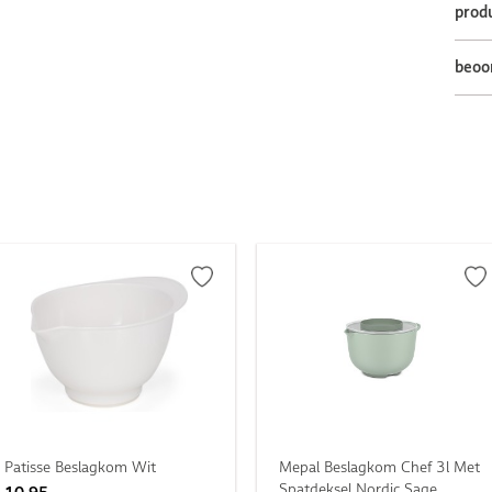
prod
beoo
Patisse Beslagkom Wit
Mepal Beslagkom Chef 3l Met
Spatdeksel Nordic Sage