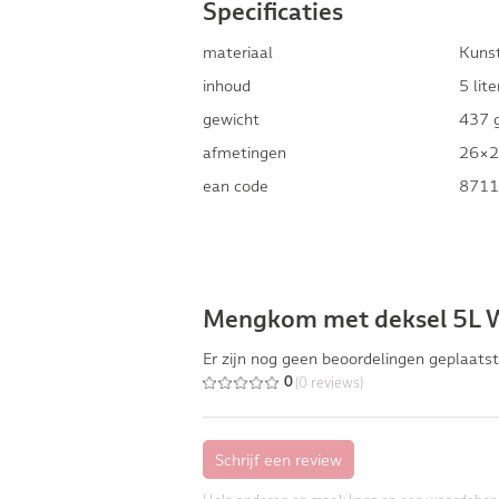
Specificaties
materiaal
Kuns
inhoud
5 lite
gewicht
437 
afmetingen
26×2
ean code
8711
Mengkom met deksel 5L W
Er zijn nog geen beoordelingen geplaatst
(0 reviews)
0