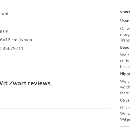
voor
tstof
Voor 
r
Op we
gram
morge
6×18 cm (l×b×h)
Trans
Beoor
295679711
We zi
entho
beste
Hippe
We pa
it Zwart reviews
wordt
feestj
65 ja
Onze 
We we
Wil j