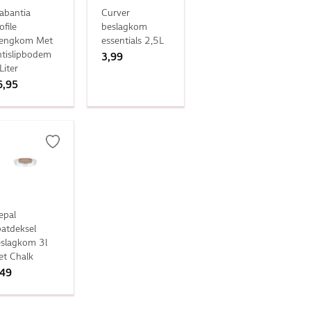
abantia
Curver
ofile
beslagkom
engkom Met
essentials 2,5L
tislipbodem
3,99
Liter
6,95
epal
atdeksel
slagkom 3l
t Chalk
,49