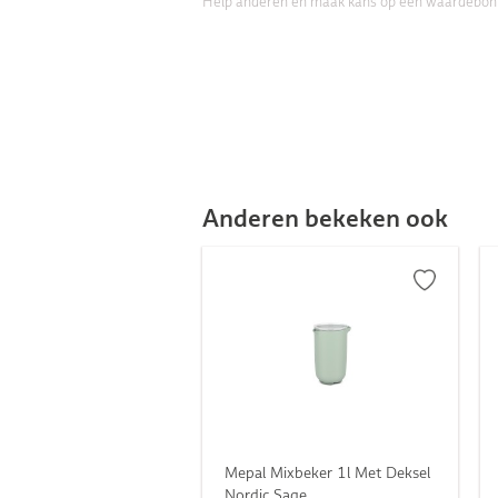
Help anderen en maak kans op een waardebon
Anderen bekeken ook
Mepal Mixbeker 1l Met Deksel
Nordic Sage