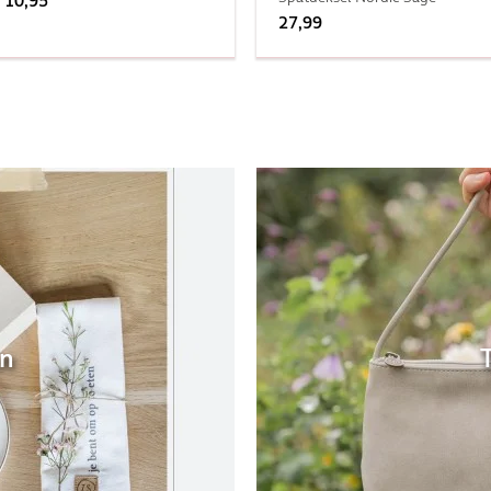
10,95
27,99
en