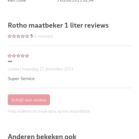
Rotho maatbeker 1 liter reviews
(1 reviews)
5
“”
Levina
| maandag 27 december 2021
Super Service
Help anderen en maak kans op een waardebon
Anderen bekeken ook