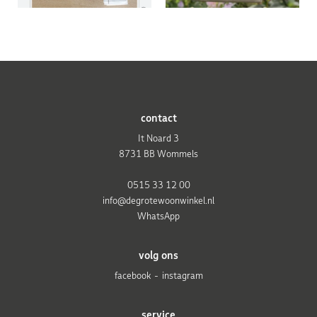
contact
It Noard 3
8731 BB Wommels
0515 33 12 00
info@degrotewoonwinkel.nl
WhatsApp
volg ons
facebook
instagram
service