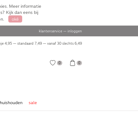
ies. Meer informatie
s? Kijk dan eens bij
en.
oké
klantenservice
—
inloggen
je 4,95 — standaard 7,49 — vanaf 30 slechts
6,49
0
0
huishouden
sale