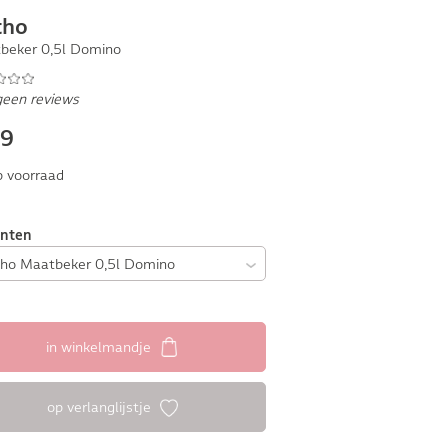
tho
beker 0,5l Domino
geen reviews
99
 voorraad
anten
in winkelmandje
op verlanglijstje