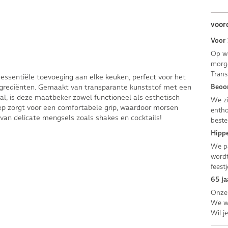
voor
Voor 
Op we
morge
Trans
ssentiële toevoeging aan elke keuken, perfect voor het
ngrediënten. Gemaakt van transparante kunststof met een
Beoor
aal, is deze maatbeker zowel functioneel als esthetisch
We zi
ep zorgt voor een comfortabele grip, waardoor morsen
entho
van delicate mengsels zoals shakes en cocktails!
beste
Hippe
We pa
wordt
feestj
65 ja
Onze 
We we
Wil j