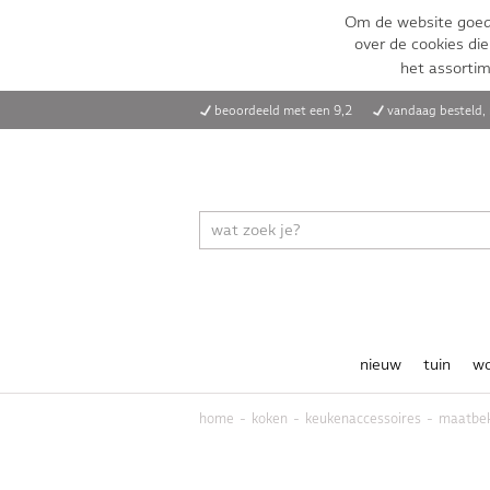
Om de website goed 
over de cookies die
het assorti
beoordeeld met een 9,2
vandaag besteld
nieuw
tuin
w
home
koken
keukenaccessoires
maatbe