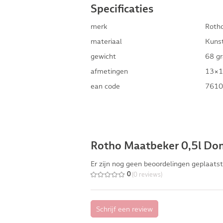
Specificaties
merk
Roth
materiaal
Kuns
gewicht
68 g
afmetingen
13×1
ean code
7610
Rotho Maatbeker 0,5l Do
Er zijn nog geen beoordelingen geplaatst
(0 reviews)
0