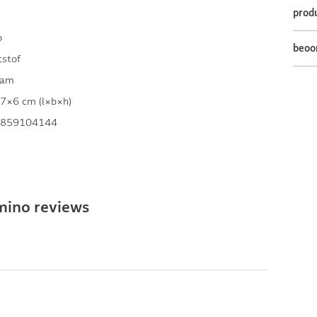
prod
o
beoo
tstof
ram
7×6 cm (l×b×h)
859104144
mino reviews