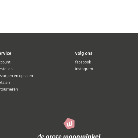
ervice
volg ons
ccount
facebook
estellen
instagram
ezorgen en ophalen
etalen
etourneren