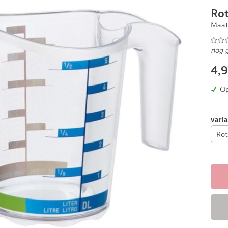
Ro
Maat
nog 
4,
Op
vari