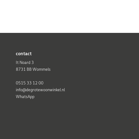
contact
It Noard 3
8731 BB Wommels
0515 33 12 00
info@degrotewoonwinkel.nl
WhatsApp