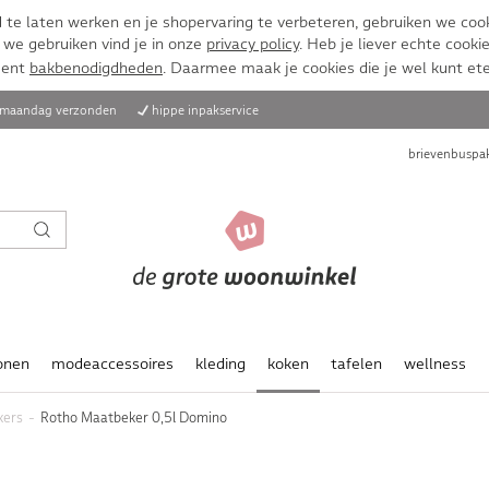
te laten werken en je shopervaring te verbeteren, gebruiken we cook
 we gebruiken vind je in onze
privacy policy
. Heb je liever echte cookie
ment
bakbenodigdheden
. Daarmee maak je cookies die je wel kunt et
, maandag verzonden
hippe inpakservice
brievenbuspak
onen
modeaccessoires
kleding
koken
tafelen
wellness
kers
Rotho Maatbeker 0,5l Domino