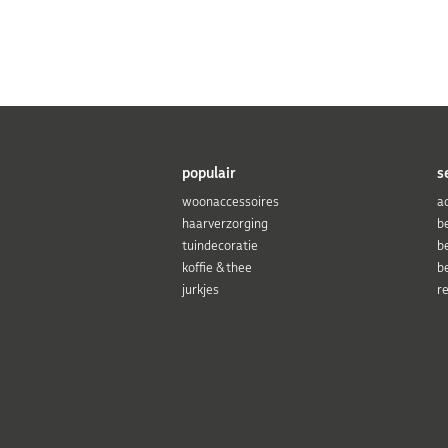
populair
s
woonaccessoires
a
haarverzorging
b
tuindecoratie
b
koffie & thee
b
jurkjes
r