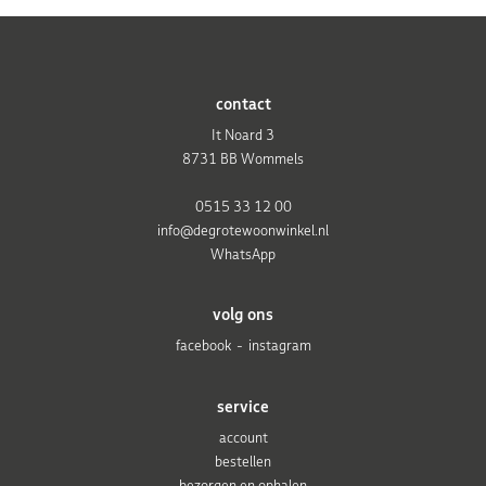
contact
It Noard 3
8731 BB Wommels
0515 33 12 00
info@degrotewoonwinkel.nl
WhatsApp
volg ons
facebook
instagram
service
account
bestellen
bezorgen en ophalen