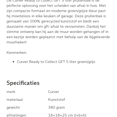
De Curver Ready to Collect GFT 5 liter prullenbak is de
perfecte oplossing voor het scheiden van afval in huis. Met
zijn compacte formaat en moderne groen/grijze kleur past
hij moeiteloos in elke keuken of garage. Deze prullenbak is
gemaakt van 100% gerecycled kunststof en biedt een
duurzame manier om gft-afval te verzamelen. Dankzij het
slimme ontwerp kan hij aan de muur worden gehangen of in
een kastje worden geplaatst met behulp van de bijgeleverde
muurhaken!
Kenmerken:
Curver Ready to Collect GFT 5 liter groen/grijs
Specificaties
merk
Curver
materiaal
Kunststof
gewicht
380 gram
afmetingen
18×18×25 cm (l×b×h)