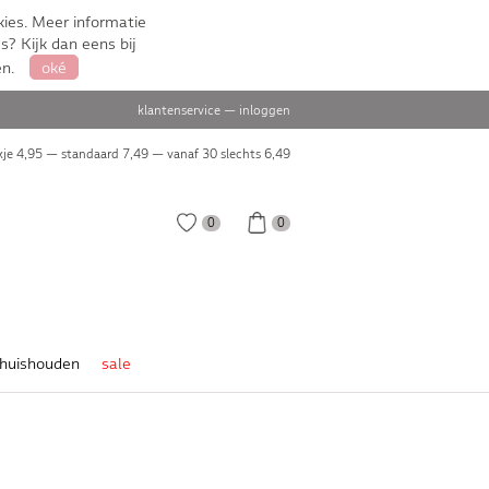
ies. Meer informatie
s? Kijk dan eens bij
en.
oké
klantenservice
—
inloggen
je 4,95 — standaard 7,49 — vanaf 30 slechts
6,49
0
0
huishouden
sale