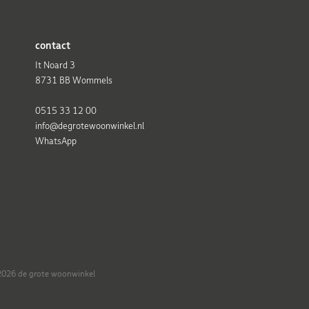
contact
It Noard 3
8731 BB Wommels
0515 33 12 00
info@degrotewoonwinkel.nl
WhatsApp
026 de grote woonwinkel