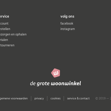
ervice
volg ons
ccount
facebook
estellen
instagram
ezorgen en ophalen
etalen
etourneren
lgemene voorwaarden
privacy
cookies
service & contact
© 2019 — 2