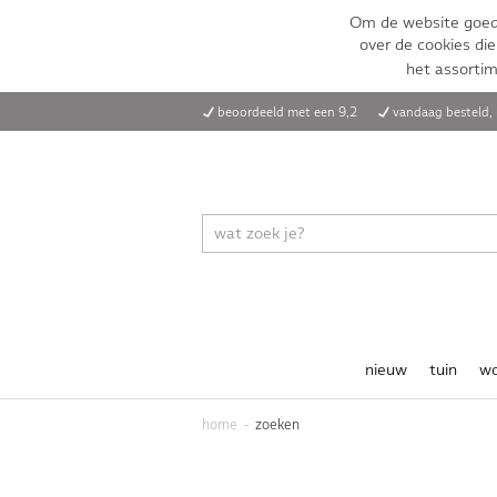
Om de website goed 
over de cookies die
het assorti
beoordeeld met een 9,2
vandaag besteld
nieuw
tuin
w
home
zoeken