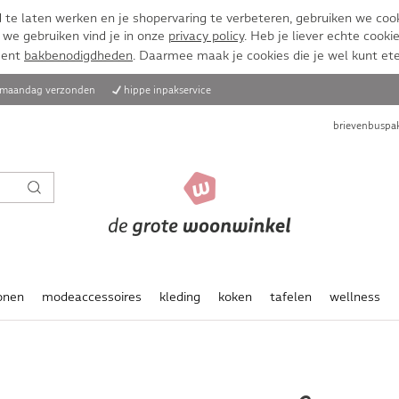
te laten werken en je shopervaring te verbeteren, gebruiken we cook
 we gebruiken vind je in onze
privacy policy
. Heb je liever echte cookie
ment
bakbenodigdheden
. Daarmee maak je cookies die je wel kunt et
, maandag verzonden
hippe inpakservice
brievenbuspak
onen
modeaccessoires
kleding
koken
tafelen
wellness