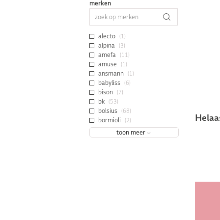
merken
alecto
(1)
alpina
(3)
amefa
(11)
amuse
(1)
ansmann
(1)
babyliss
(6)
bison
(7)
bk
(53)
bolsius
(68)
Helaa
bormioli
(2)
toon meer