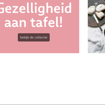
Gezelligheid
aan tafel!
bekijk de collectie