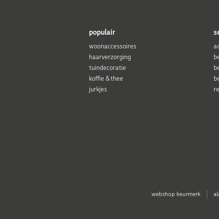
populair
s
woonaccessoires
a
haarverzorging
b
tuindecoratie
b
koffie & thee
b
jurkjes
r
webshop keurmerk
a