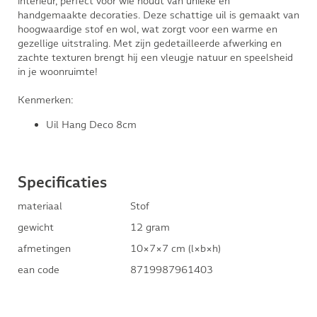
interieur, perfect voor wie houdt van unieke en
handgemaakte decoraties. Deze schattige uil is gemaakt van
hoogwaardige stof en wol, wat zorgt voor een warme en
gezellige uitstraling. Met zijn gedetailleerde afwerking en
zachte texturen brengt hij een vleugje natuur en speelsheid
in je woonruimte!
Kenmerken:
Uil Hang Deco 8cm
Specificaties
materiaal
Stof
gewicht
12 gram
afmetingen
10×7×7 cm (l×b×h)
ean code
8719987961403