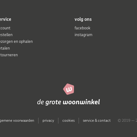
ervice
volg ons
ccount
facebook
estellen
instagram
ezorgen en ophalen
etalen
etourneren
lgemene voorwaarden
privacy
cookies
service & contact
© 2019 — 2