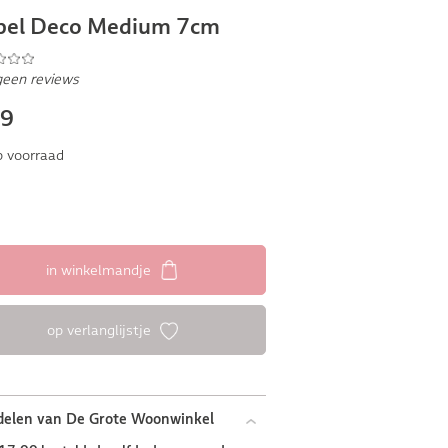
pel Deco Medium 7cm
geen reviews
49
 voorraad
in winkelmandje
op verlanglijstje
delen van De Grote Woonwinkel