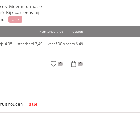
ies. Meer informatie
s? Kijk dan eens bij
en.
oké
klantenservice
—
inloggen
je 4,95 — standaard 7,49 — vanaf 30 slechts
6,49
0
0
huishouden
sale