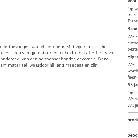
Voor 
Op we
morge
Trans
Beoor
We zi
entho
le toevoeging aan elk interieur. Met zijn realistische
beste
irect een vleugje natuur en frisheid in huis. Perfect voor
Hippe
ls onderdeel van een seizoensgebonden decoratie. Deze
We pa
am materiaal, waardoor hij lang meegaat en zijn
wordt
feestj
65 ja
Onze 
We we
Wil j
prod
beoo