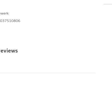
ewerk
037510806
reviews