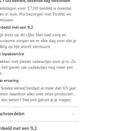
17:00 besteld, dezelfde dag verzonden
rkdagen voor 17:00 besteld is meestal
n in huis. We bezorgen met PostNL en
mission.
deeld met een 9,2
jn trots op dit cijfer. Met veel zorg en
usiasme zorgen we er elke dag voor dat je
lling op tijd wordt verstuurd.
 inpakservice
kken met plezier cadeautjes voor je in. Zo
 het geven van cadeautjes nog meer een
e.
ar ervaring
fysieke winkel bestaat al meer dan 65 jaar.
ten daardoor alles over onze producten.
e iets weten? Stel ons gerust al je vragen.
uctvoordelen
rdeeld met een 9,2