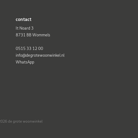
contact
It Noard 3
8731 BB Wommels
0515 33 12 00
info@degrotewoonwinkel.nl
WhatsApp
026 de grote woonwinkel