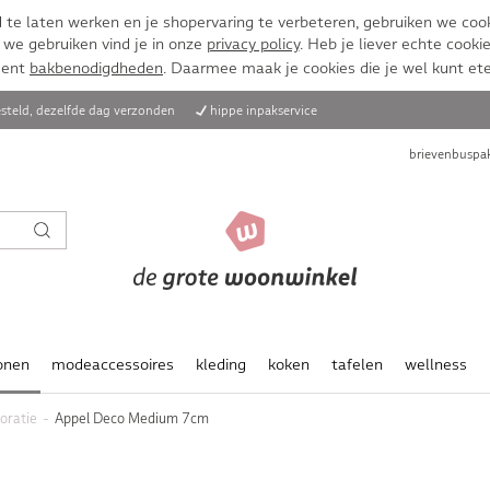
te laten werken en je shopervaring te verbeteren, gebruiken we cook
 we gebruiken vind je in onze
privacy policy
. Heb je liever echte cookie
ment
bakbenodigdheden
. Daarmee maak je cookies die je wel kunt et
steld, dezelfde dag verzonden
hippe inpakservice
brievenbuspak
onen
modeaccessoires
kleding
koken
tafelen
wellness
oratie
Appel Deco Medium 7cm