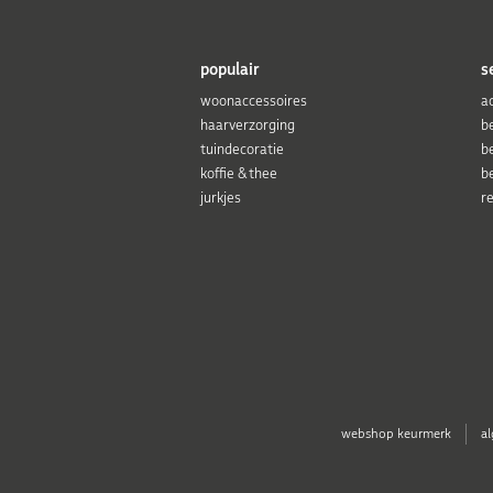
populair
s
woonaccessoires
a
haarverzorging
b
tuindecoratie
b
koffie & thee
b
jurkjes
r
webshop keurmerk
a