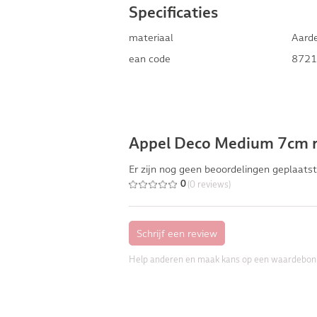
Specificaties
materiaal
Aard
ean code
8721
Appel Deco Medium 7cm 
Er zijn nog geen beoordelingen geplaatst
(0 reviews)
0
Help anderen en maak kans op een waardebon