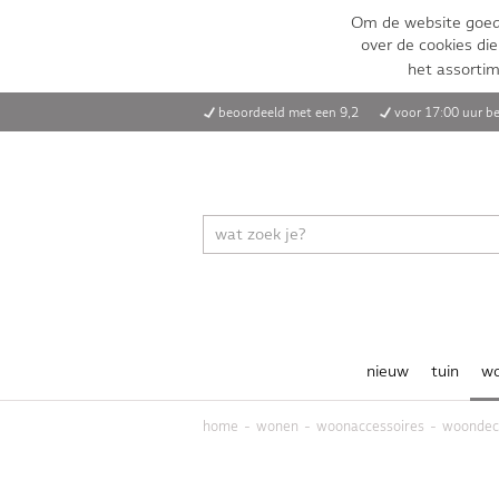
Om de website goed 
over de cookies die
het assorti
beoordeeld met een 9,2
voor 17:00 uur be
nieuw
tuin
w
home
wonen
woonaccessoires
woondec