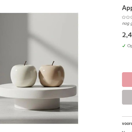
Ap
nog 
2,
Op
voor