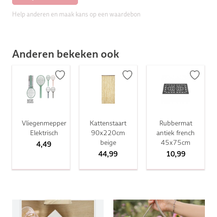
Help anderen en maak kans op een waardebon
Anderen bekeken ook
Vliegenmepper
Kattenstaart
Rubbermat
Elektrisch
90x220cm
antiek french
beige
45x75cm
4,49
44,99
10,99