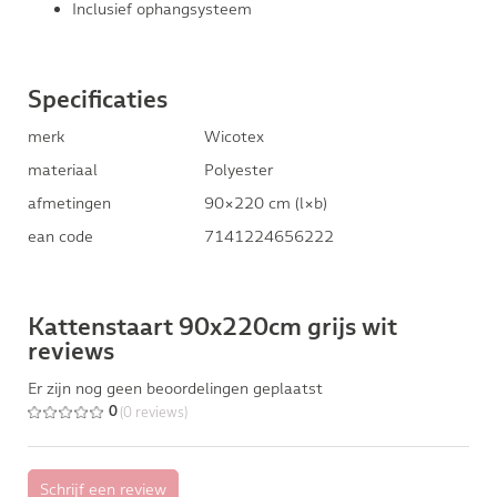
Inclusief ophangsysteem
Specificaties
merk
Wicotex
materiaal
Polyester
afmetingen
90×220 cm (l×b)
ean code
7141224656222
Kattenstaart 90x220cm grijs wit
reviews
Er zijn nog geen beoordelingen geplaatst
(0 reviews)
0