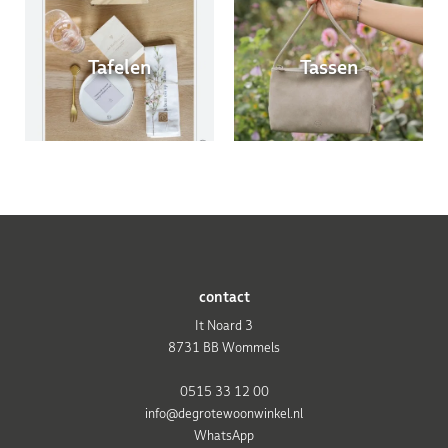
Tafelen
Tassen
contact
It Noard 3
8731 BB Wommels
0515 33 12 00
info@degrotewoonwinkel.nl
WhatsApp