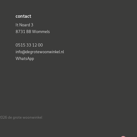
contact
It Noard 3
8731 BB Wommels
0515 33 12 00
info@degrotewoonwinkel.nl
WhatsApp
026 de grote woonwinkel