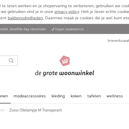
te laten werken en je shopervaring te verbeteren, gebruiken we cook
 we gebruiken vind je in onze
privacy policy
. Heb je liever echte cookie
ment
bakbenodigdheden
. Daarmee maak je cookies die je wel kunt et
steld, dezelfde dag verzonden
hippe inpakservice
brievenbuspak
onen
modeaccessoires
kleding
koken
tafelen
wellness
ten
Zusss Olielampje M Transparant