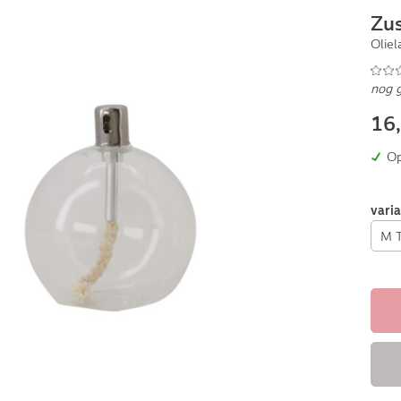
Zu
Olie
nog 
16
Op
vari