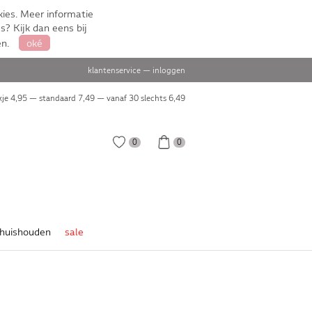
ies. Meer informatie
s? Kijk dan eens bij
en.
oké
klantenservice
—
inloggen
je 4,95 — standaard 7,49 — vanaf 30 slechts
6,49
0
0
huishouden
sale