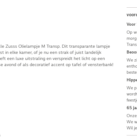
voor
Voor 
Op we
morge
Trans
volle Zusss Olielampje M Transp. Dit transparante lampje
 in elke kamer, of je nu een strak of juist landelijk
Beoor
ft een luxe uitstraling en verspreidt het licht op een
We zi
se avond of als decoratief accent op tafel of vensterbank!
entho
beste
Hippe
We pa
wordt
feestj
65 ja
Onze 
We we
Wil j
s