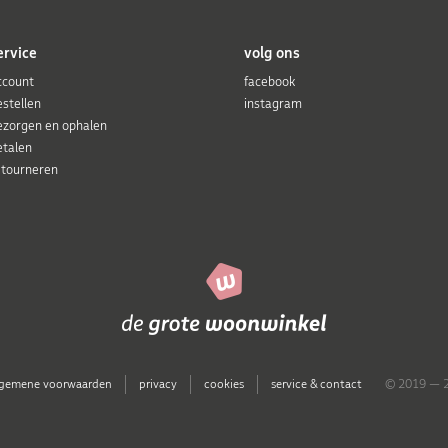
ervice
volg ons
ccount
facebook
estellen
instagram
ezorgen en ophalen
etalen
etourneren
lgemene voorwaarden
privacy
cookies
service & contact
© 2019 — 2