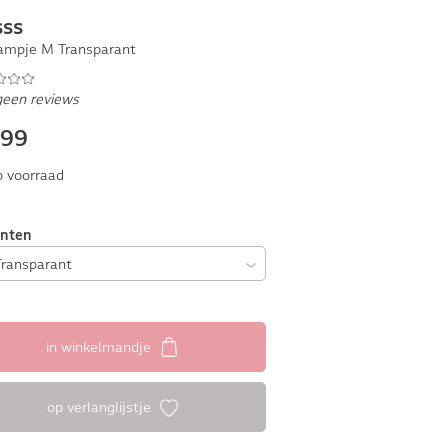
sss
lampje M Transparant
geen reviews
,99
 voorraad
anten
in winkelmandje
op verlanglijstje