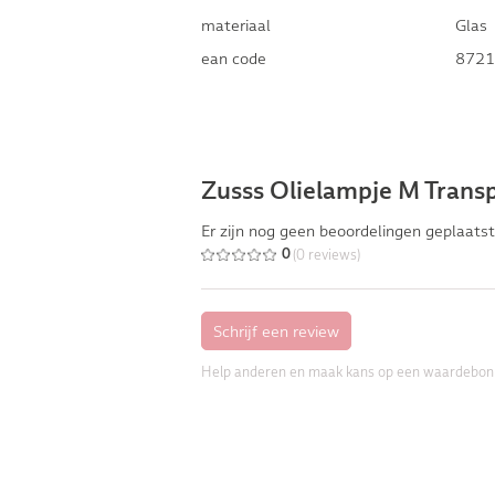
materiaal
Glas
ean code
8721
Zusss Olielampje M Trans
Er zijn nog geen beoordelingen geplaatst
(0 reviews)
0
Help anderen en maak kans op een waardebon