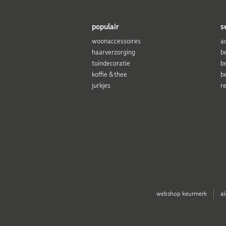
populair
s
woonaccessoires
a
haarverzorging
b
tuindecoratie
b
koffie & thee
b
jurkjes
r
webshop keurmerk
a