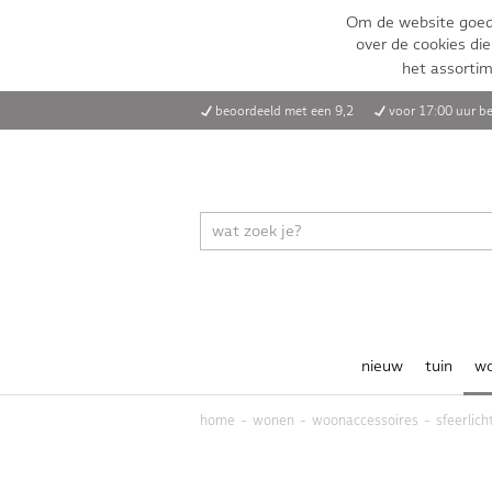
Om de website goed 
over de cookies die
het assorti
beoordeeld met een 9,2
voor 17:00 uur be
nieuw
tuin
w
home
wonen
woonaccessoires
sfeerlich