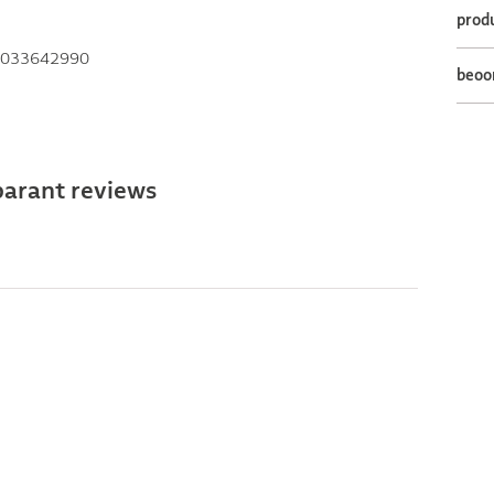
prod
033642990
beoo
parant reviews