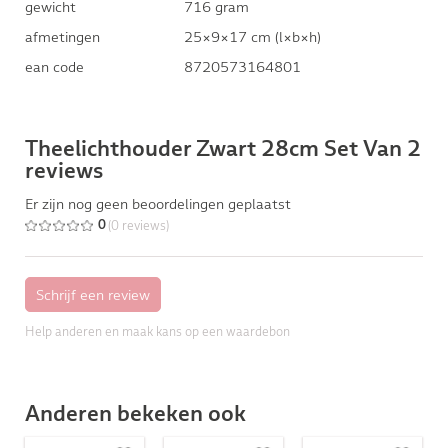
gewicht
716 gram
afmetingen
25×9×17 cm (l×b×h)
ean code
8720573164801
Theelichthouder Zwart 28cm Set Van 2
reviews
Er zijn nog geen beoordelingen geplaatst
(0 reviews)
0
Help anderen en maak kans op een waardebon
Anderen bekeken ook