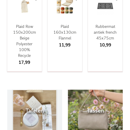
Plaid Row
Plaid
Rubbermat
150x200cm
160x130cm
antiek french
Beige
Flannel
45x75cm
Polyester
11,99
10,99
100%
Recycle
17,99
Tafelen
Tassen