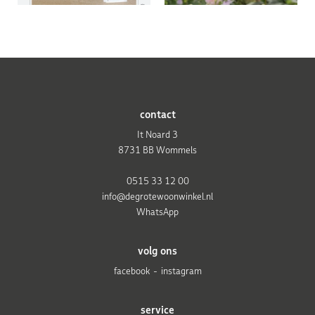
contact
It Noard 3
8731 BB Wommels
0515 33 12 00
info@degrotewoonwinkel.nl
WhatsApp
volg ons
facebook
instagram
service