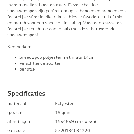
twee modellen: hoed en muts. Deze schattige
sneeuwpoppen zijn perfect om op te hangen en brengen een
feestelijke sfeer in elke ruimte. Kies je favoriete stijl of mix
en match voor een speelse uitstraling. Voeg een knusse en
feestelijke touch toe aan je huis met deze betoverende
sneeuwpoppen!
Kenmerken:
Sneeuwpop polyester met muts 14cm
Verschillende soorten
per stuk
Specificaties
materiaal
Polyester
gewicht
19 gram
afmetingen
15×48×9 cm (l×b×h)
ean code
8720194694220