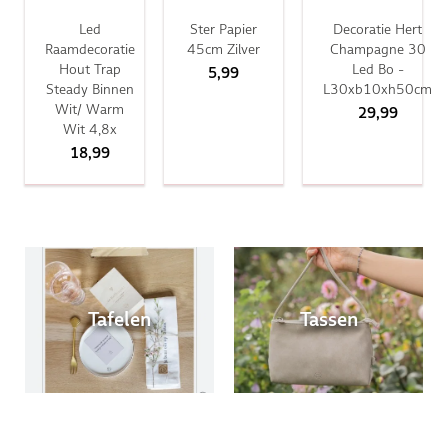
Led
Ster Papier
Decoratie Hert
Raamdecoratie
45cm Zilver
Champagne 30
Hout Trap
Led Bo -
5,99
Steady Binnen
L30xb10xh50cm
Wit/ Warm
29,99
Wit 4,8x
18,99
Tafelen
Tassen