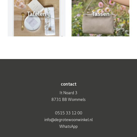
Tafelen
Tassen
contact
It Noard 3
8731 BB Wommels
0515 33 12 00
info@degrotewoonwinkel.nl
WhatsApp