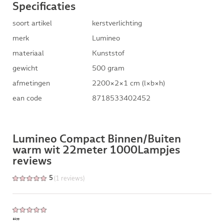
Specificaties
soort artikel
kerstverlichting
merk
Lumineo
materiaal
Kunststof
gewicht
500 gram
afmetingen
2200×2×1 cm (l×b×h)
ean code
8718533402452
Lumineo Compact Binnen/Buiten
warm wit 22meter 1000Lampjes
reviews
(1 reviews)
5
“”