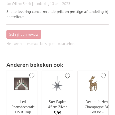
Jan Willem Smelt
| donderdag 13 april 2023
Snelle levering concurrerende prijs en prettige afhandeling bij
bestelfout.
Help anderen en maak kans op een waardebon
Anderen bekeken ook
Led
Ster Papier
Decoratie Hert
Raamdecoratie
45cm Zilver
Champagne 30
Hout Trap
Led Bo -
5,99