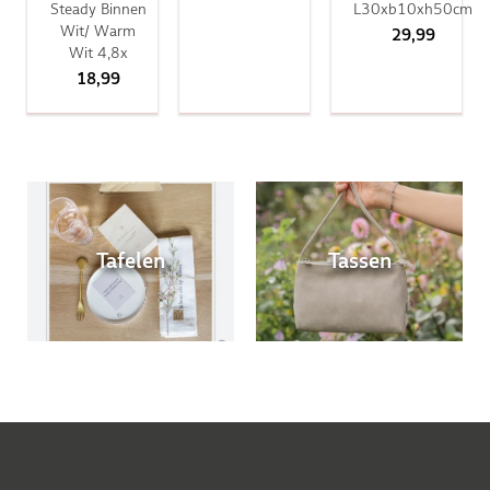
Steady Binnen
L30xb10xh50cm
Wit/ Warm
29,99
Wit 4,8x
18,99
Tafelen
Tassen