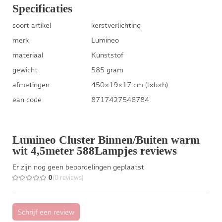
Specificaties
soort artikel
kerstverlichting
merk
Lumineo
materiaal
Kunststof
gewicht
585 gram
afmetingen
450×19×17 cm (l×b×h)
ean code
8717427546784
Lumineo Cluster Binnen/Buiten warm
wit 4,5meter 588Lampjes reviews
Er zijn nog geen beoordelingen geplaatst
0
(0 reviews)