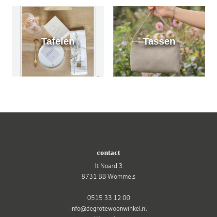
Tafelen
Tassen
contact
It Noard 3
8731 BB Wommels
0515 33 12 00
info@degrotewoonwinkel.nl