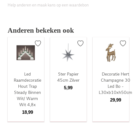
Help anderen en maak kans op een waardebon
Anderen bekeken ook
Led
Ster Papier
Decoratie Hert
Raamdecoratie
45cm Zilver
Champagne 30
Hout Trap
Led Bo -
5,99
Steady Binnen
L30xb10xh50cm
Wit/ Warm
29,99
Wit 4,8x
18,99