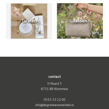
Tafelen
Tassen
contact
It Noard 3
8731 BB Wommels
0515 33 12 00
info@degrotewoonwinkel.nl