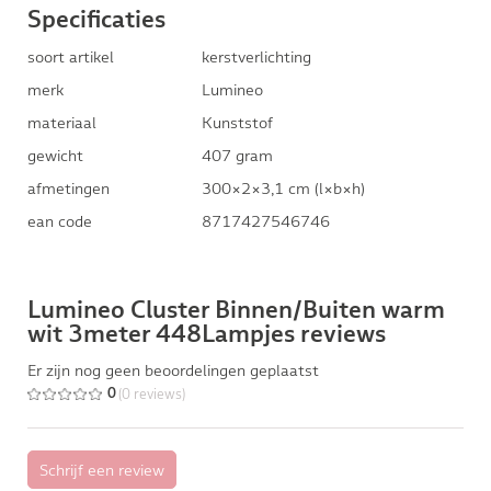
Specificaties
soort artikel
kerstverlichting
merk
Lumineo
materiaal
Kunststof
gewicht
407 gram
afmetingen
300×2×3,1 cm (l×b×h)
ean code
8717427546746
Lumineo Cluster Binnen/Buiten warm
wit 3meter 448Lampjes reviews
Er zijn nog geen beoordelingen geplaatst
(0 reviews)
0