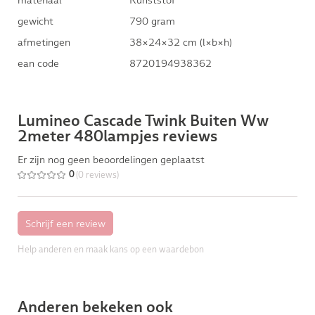
gewicht
790 gram
afmetingen
38×24×32 cm (l×b×h)
ean code
8720194938362
Lumineo Cascade Twink Buiten Ww
2meter 480lampjes reviews
Er zijn nog geen beoordelingen geplaatst
(0 reviews)
0
Help anderen en maak kans op een waardebon
Anderen bekeken ook