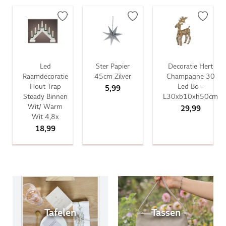
Led
Ster Papier
Decoratie Hert
Raamdecoratie
45cm Zilver
Champagne 30
Hout Trap
Led Bo -
5,99
Steady Binnen
L30xb10xh50cm
Wit/ Warm
29,99
Wit 4,8x
18,99
Tafelen
Tassen