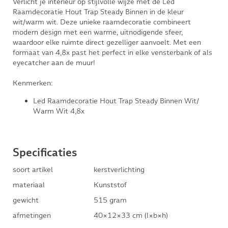
Verlicht je interieur op stijlvolle wijze met de Led
Raamdecoratie Hout Trap Steady Binnen in de kleur
wit/warm wit. Deze unieke raamdecoratie combineert
modern design met een warme, uitnodigende sfeer,
waardoor elke ruimte direct gezelliger aanvoelt. Met een
formaat van 4,8x past het perfect in elke vensterbank of als
eyecatcher aan de muur!
Kenmerken:
Led Raamdecoratie Hout Trap Steady Binnen Wit/
Warm Wit 4,8x
Specificaties
soort artikel
kerstverlichting
materiaal
Kunststof
gewicht
515 gram
afmetingen
40×12×33 cm (l×b×h)