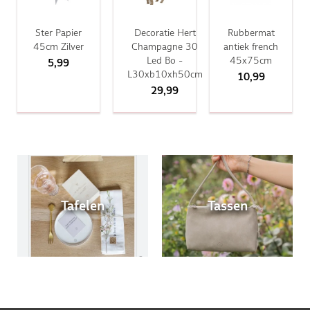
Ster Papier
Decoratie Hert
Rubbermat
45cm Zilver
Champagne 30
antiek french
Led Bo -
45x75cm
5,99
L30xb10xh50cm
10,99
29,99
Tafelen
Tassen