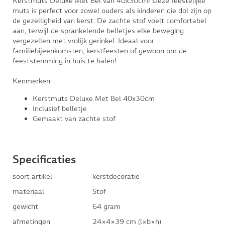
Kerstmuts Deluxe Met Bel van 40x30cm! Deze feestelijke
muts is perfect voor zowel ouders als kinderen die dol zijn op
de gezelligheid van kerst. De zachte stof voelt comfortabel
aan, terwijl de sprankelende belletjes elke beweging
vergezellen met vrolijk gerinkel. Ideaal voor
familiebijeenkomsten, kerstfeesten of gewoon om de
feeststemming in huis te halen!
Kenmerken:
Kerstmuts Deluxe Met Bel 40x30cm
Inclusief belletje
Gemaakt van zachte stof
Specificaties
soort artikel
kerstdecoratie
materiaal
Stof
gewicht
64 gram
afmetingen
24×4×39 cm (l×b×h)