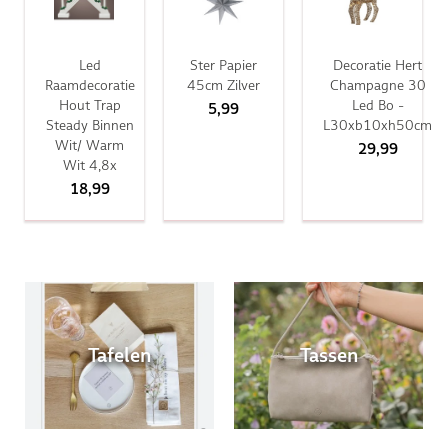
Led
Ster Papier
Decoratie Hert
Raamdecoratie
45cm Zilver
Champagne 30
Hout Trap
Led Bo -
5,99
Steady Binnen
L30xb10xh50cm
Wit/ Warm
29,99
Wit 4,8x
18,99
Tafelen
Tassen