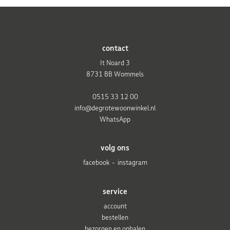
contact
It Noard 3
8731 BB Wommels
0515 33 12 00
info@degrotewoonwinkel.nl
WhatsApp
volg ons
facebook
instagram
service
account
bestellen
bezorgen en ophalen