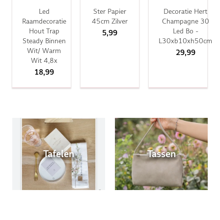
Led
Ster Papier
Decoratie Hert
Raamdecoratie
45cm Zilver
Champagne 30
Hout Trap
Led Bo -
5,99
Steady Binnen
L30xb10xh50cm
Wit/ Warm
29,99
Wit 4,8x
18,99
Tafelen
Tassen