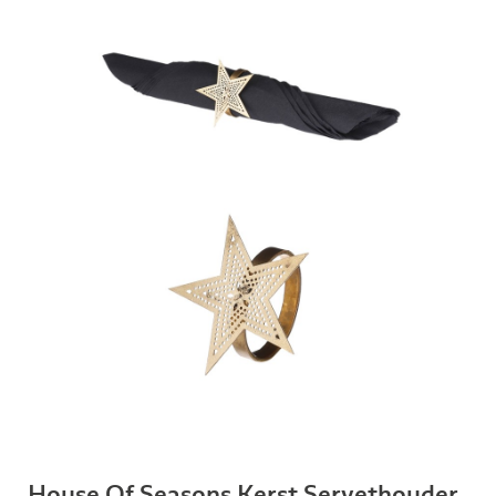
House Of Seasons Kerst Servethouder