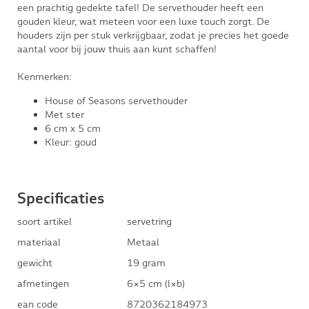
een prachtig gedekte tafel! De servethouder heeft een
gouden kleur, wat meteen voor een luxe touch zorgt. De
houders zijn per stuk verkrijgbaar, zodat je precies het goede
aantal voor bij jouw thuis aan kunt schaffen!
Kenmerken:
House of Seasons servethouder
Met ster
6 cm x 5 cm
Kleur: goud
Specificaties
soort artikel
servetring
materiaal
Metaal
gewicht
19 gram
afmetingen
6×5 cm (l×b)
ean code
8720362184973