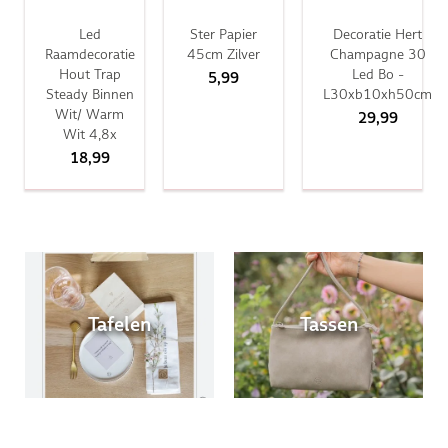
Led
Ster Papier
Decoratie Hert
Raamdecoratie
45cm Zilver
Champagne 30
Hout Trap
Led Bo -
5,99
Steady Binnen
L30xb10xh50cm
Wit/ Warm
29,99
Wit 4,8x
18,99
Tafelen
Tassen