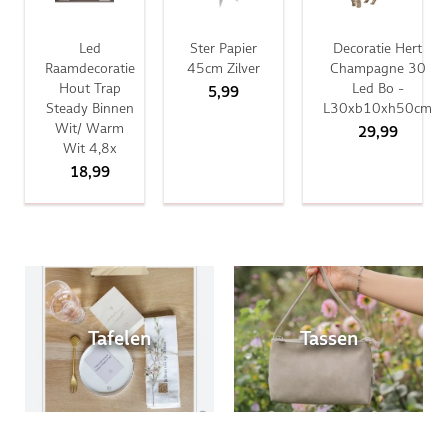
Led
Ster Papier
Decoratie Hert
Raamdecoratie
45cm Zilver
Champagne 30
Hout Trap
Led Bo -
5,99
Steady Binnen
L30xb10xh50cm
Wit/ Warm
29,99
Wit 4,8x
18,99
Tafelen
Tassen