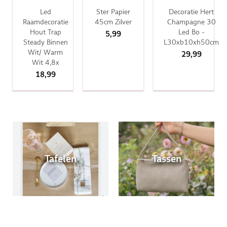
Led
Ster Papier
Decoratie Hert
Raamdecoratie
45cm Zilver
Champagne 30
Hout Trap
Led Bo -
5,99
Steady Binnen
L30xb10xh50cm
Wit/ Warm
29,99
Wit 4,8x
18,99
Tafelen
Tassen