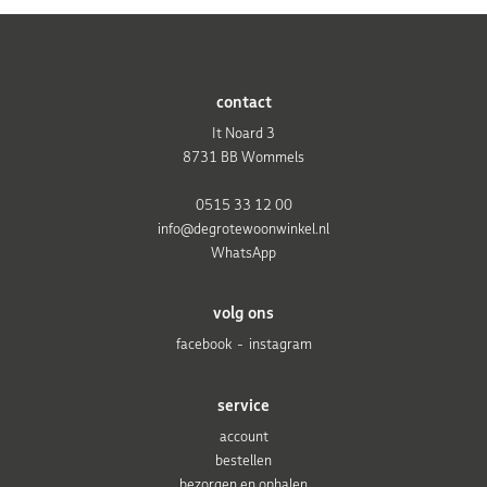
contact
It Noard 3
8731 BB Wommels
0515 33 12 00
info@degrotewoonwinkel.nl
WhatsApp
volg ons
facebook
instagram
service
account
bestellen
bezorgen en ophalen