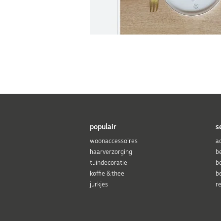
populair
s
woonaccessoires
a
haarverzorging
b
tuindecoratie
b
koffie & thee
b
jurkjes
r