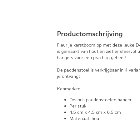
Productomschrijving
Fleur je kerstboom op met deze leuke 
is gemaakt van hout en ziet er sfeervol 
hangers voor een prachtig geheel!
De paddenstoel is verkrijgbaar in 4 varia
je ontvangt.
Kenmerken:
Decoris paddenstoelen hanger
Per stuk
4.5 cm x 4.5 cm x 6.5 cm
Materiaal: hout