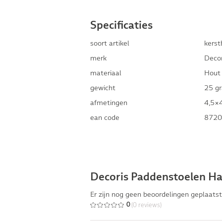
Specificaties
soort artikel
kerst
merk
Decor
materiaal
Hout
gewicht
25 g
afmetingen
4,5×4
ean code
8720
Decoris Paddenstoelen H
Er zijn nog geen beoordelingen geplaatst
(0 reviews)
0