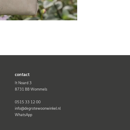
contact
It Noard 3
8731 BB Wommels
0515 33 12 00
info@degrotewoonwinkel.nl
WhatsApp