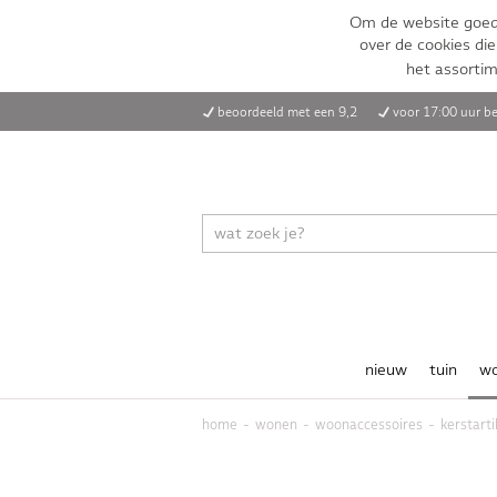
Om de website goed 
over de cookies die
het assorti
beoordeeld met een 9,2
voor 17:00 uur be
nieuw
tuin
w
home
wonen
woonaccessoires
kerstarti