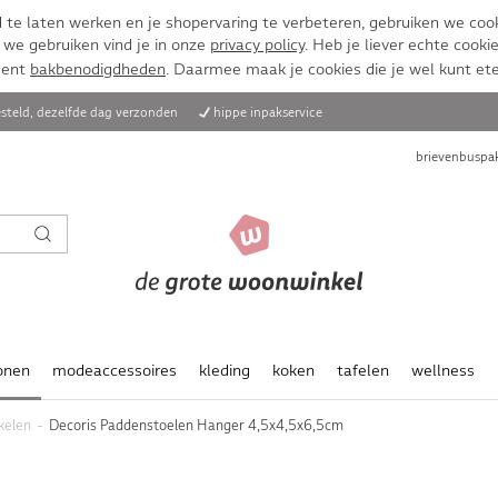
te laten werken en je shopervaring te verbeteren, gebruiken we cook
 we gebruiken vind je in onze
privacy policy
. Heb je liever echte cookie
ment
bakbenodigdheden
. Daarmee maak je cookies die je wel kunt et
steld, dezelfde dag verzonden
hippe inpakservice
brievenbuspak
onen
modeaccessoires
kleding
koken
tafelen
wellness
kelen
Decoris Paddenstoelen Hanger 4,5x4,5x6,5cm