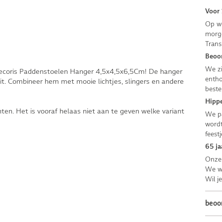
Voor 
Op we
morge
Trans
Beoor
We zi
Decoris Paddenstoelen Hanger 4,5x4,5x6,5Cm! De hanger
entho
uit. Combineer hem met mooie lichtjes, slingers en andere
beste
Hippe
nten. Het is vooraf helaas niet aan te geven welke variant
We pa
wordt
feestj
65 ja
Onze 
We we
Wil j
beoo