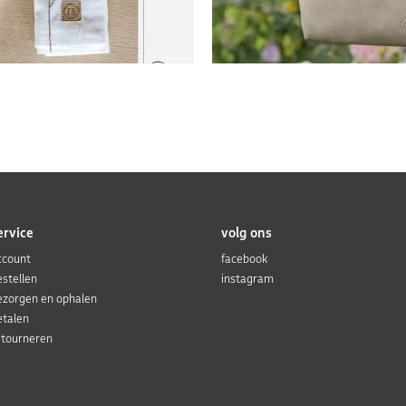
ervice
volg ons
ccount
facebook
estellen
instagram
ezorgen en ophalen
etalen
etourneren