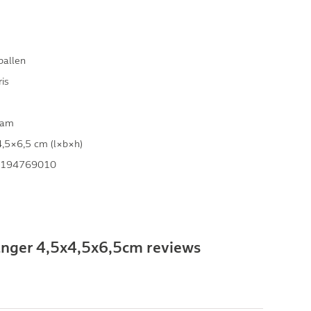
ballen
is
ram
,5×6,5 cm (l×b×h)
194769010
anger 4,5x4,5x6,5cm reviews