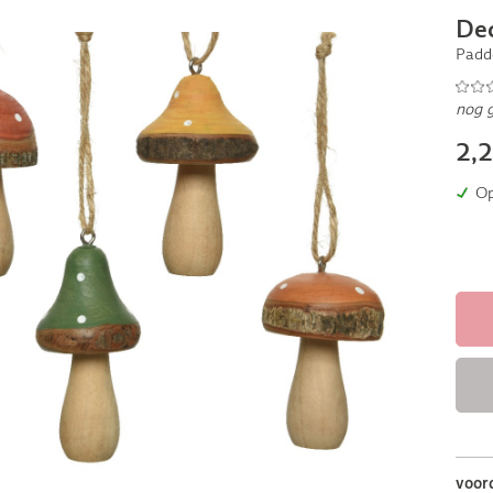
Dec
Padd
nog 
2,
Op
voor