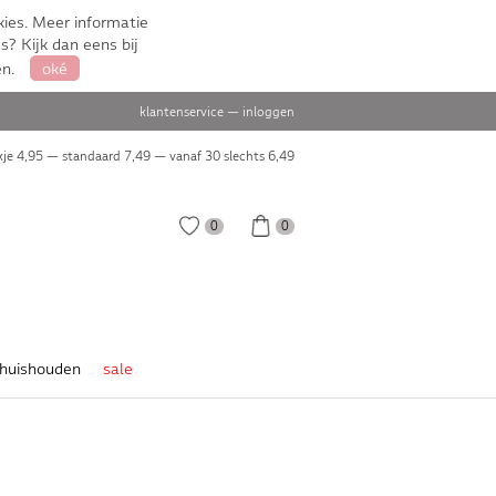
ies. Meer informatie
s? Kijk dan eens bij
en.
oké
klantenservice
—
inloggen
je 4,95 — standaard 7,49 — vanaf 30 slechts
6,49
0
0
huishouden
sale