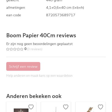
afmetingen
4,1×0,6×40 cm (l×b×h)
ean code
8720573689717
Boom Papier 40Cm reviews
Er zijn nog geen beoordelingen geplaatst
(0 reviews)
0
Help anderen en maak kans op een waardebon
Anderen bekeken ook