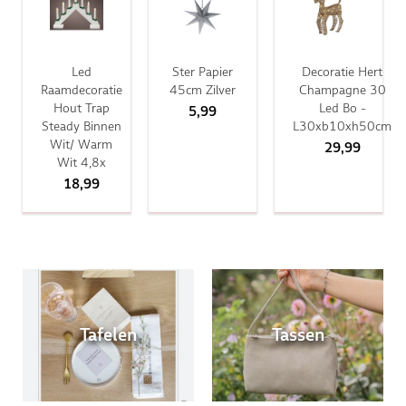
Led
Ster Papier
Decoratie Hert
Raamdecoratie
45cm Zilver
Champagne 30
Hout Trap
Led Bo -
5,99
Steady Binnen
L30xb10xh50cm
Wit/ Warm
29,99
Wit 4,8x
18,99
Tafelen
Tassen