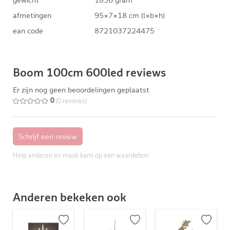
afmetingen
95×7×18 cm (l×b×h)
ean code
8721037224475
Boom 100cm 600led reviews
Er zijn nog geen beoordelingen geplaatst
(0 reviews)
0
Help anderen en maak kans op een waardebon
Anderen bekeken ook