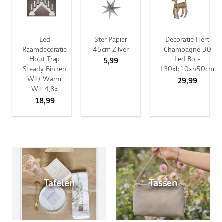
Led
Ster Papier
Decoratie Hert
Raamdecoratie
45cm Zilver
Champagne 30
Hout Trap
Led Bo -
5,99
Steady Binnen
L30xb10xh50cm
Wit/ Warm
29,99
Wit 4,8x
18,99
Tafelen
Tassen